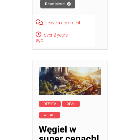
Read More
Leave a comment
over 2 years
ago
OFERTA
OPAŁ
WĘGIEL
Węgiel w
super cenach!