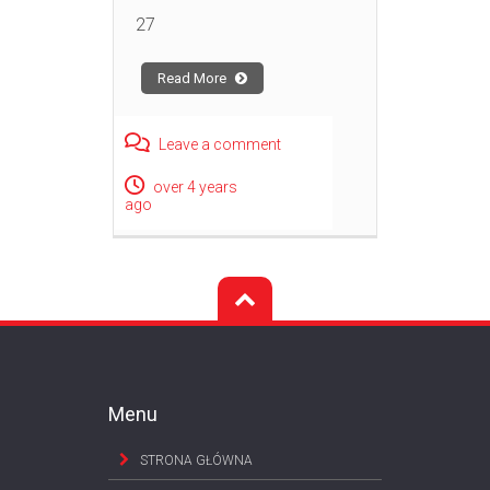
27
Read More
Leave a comment
over 4 years
ago
Menu
STRONA GŁÓWNA