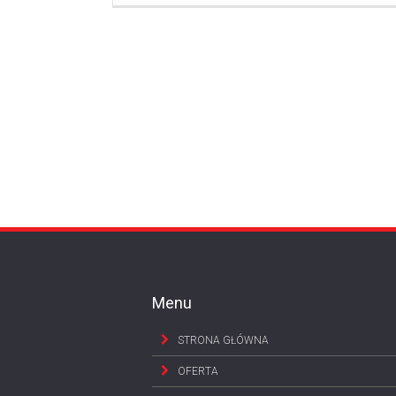
m
e
n
t
a
r
z
Menu
STRONA GŁÓWNA
OFERTA