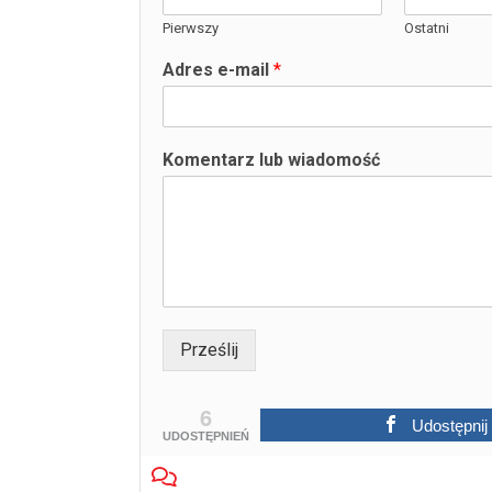
Pierwszy
Ostatni
Adres e-mail
*
e
Komentarz lub wiadomość
-
m
a
i
l
n
a
z
w
Prześlij
i
s
6
k
Udostępnij
o
UDOSTĘPNIEŃ
K
o