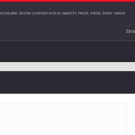
UDOWLANE, ŚRODKI OCHRONY ROŚLIN, NAWOZY, PASZE, PIASKI, ŻWIRY. SANOK
Stro