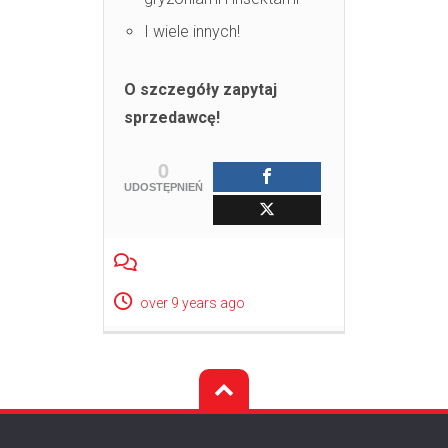
I wiele innych!
O szczegóły zapytaj
sprzedawcę!
0
UDOSTĘPNIEŃ
over 9 years ago