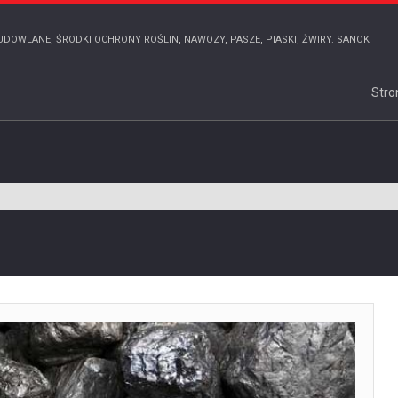
UDOWLANE, ŚRODKI OCHRONY ROŚLIN, NAWOZY, PASZE, PIASKI, ŻWIRY. SANOK
Stro