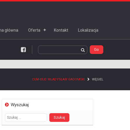
na główna
Oferta
Kontakt
Lokalizacja
Facebook
COM-BUD WŁADYSŁAW GADOMSKI
WĘGIEL
Wyszukaj
Szukaj: