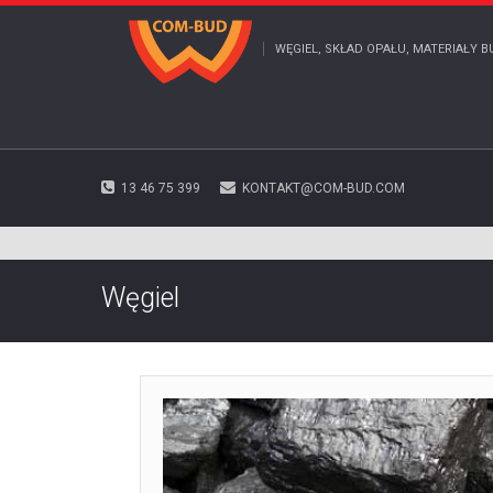
WĘGIEL, SKŁAD OPAŁU, MATERIAŁY B
13 46 75 399
KONTAKT@COM-BUD.COM
Węgiel