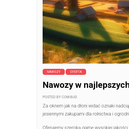
NAWOZY
OFERTA
Nawozy w najlepszyc
POSTED BY
COM-BUD
Za oknem jak na dłoni widać oznaki nadcią
jesiennymi zakupami dla rolnictwa i ogro
Oferujemy szeroką gamę wysokiej jakośc