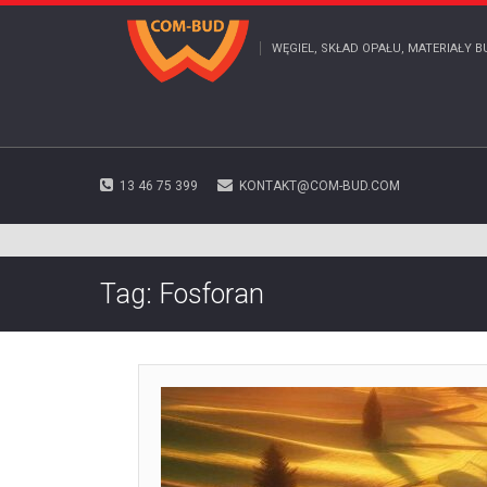
WĘGIEL, SKŁAD OPAŁU, MATERIAŁY B
13 46 75 399
KONTAKT@COM-BUD.COM
Tag:
Fosforan