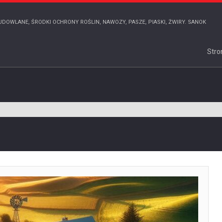
UDOWLANE, ŚRODKI OCHRONY ROŚLIN, NAWOZY, PASZE, PIASKI, ŻWIRY. SANOK
Stro