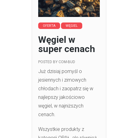
OFERTA
WĘGIEL
Węgiel w
super cenach
POSTED BY
COM-BUD
Już dzisiaj pomyśl o
jesiennych i zimowych
chłodach i zaopatrz się w
najlepszy jakościowo
węgiel, w najniższych
cenach.
Wszystkie produkty z
kategorii OPAŁ, ale również