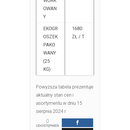
WORK
OWAN
Y
EKOGR
1680
OSZEK
ZŁ / T
PAKO
WANY
(25
KG)
Powyższa tabela prezentuje
aktualny stan cen i
asortymentu w dniu 15
sierpnia 2024 r.
0
UDOSTĘPNIEŃ