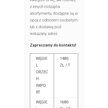
z innych rodzajów
asortymentu, dostępne są w
opcji z odbiorem osobistym
lub z dostawą pod
wskazany adres.
Zapraszamy do kontaktu!
WĘGIE
1480
L
ZŁ / T
ORZEC
H
IMPO
RT
WĘGIE
1680